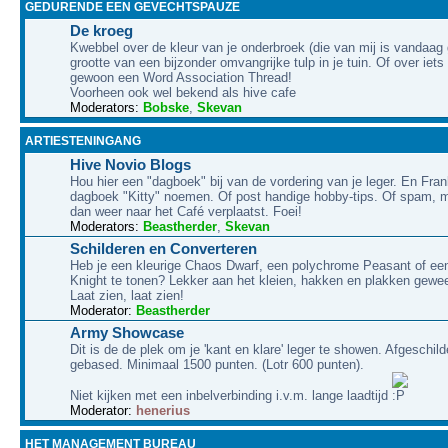
GEDURENDE EEN GEVECHTSPAUZE
De kroeg
Kwebbel over de kleur van je onderbroek (die van mij is vandaag g
grootte van een bijzonder omvangrijke tulp in je tuin. Of over iet
gewoon een Word Association Thread!
Voorheen ook wel bekend als hive cafe
Moderators:
Bobske
,
Skevan
ARTIESTENINGANG
Hive Novio Blogs
Hou hier een "dagboek" bij van de vordering van je leger. En Frank
dagboek "Kitty" noemen. Of post handige hobby-tips. Of spam, m
dan weer naar het Café verplaatst. Foei!
Moderators:
Beastherder
,
Skevan
Schilderen en Converteren
Heb je een kleurige Chaos Dwarf, een polychrome Peasant of een
Knight te tonen? Lekker aan het kleien, hakken en plakken gewe
Laat zien, laat zien!
Moderator:
Beastherder
Army Showcase
Dit is de de plek om je 'kant en klare' leger te showen. Afgeschil
gebased. Minimaal 1500 punten. (Lotr 600 punten).
Niet kijken met een inbelverbinding i.v.m. lange laadtijd
Moderator:
henerius
HET MANAGEMENT BUREAU