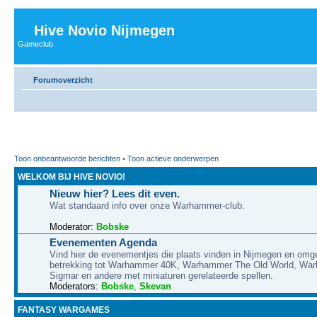
Hive Novio Nijmegen
Gameclub
Forumoverzicht
Toon onbeantwoorde berichten
•
Toon actieve onderwerpen
WELKOM BIJ HIVE NOVIO!
Nieuw hier? Lees dit even.
Wat standaard info over onze Warhammer-club.
Moderator:
Bobske
Evenementen Agenda
Vind hier de evenementjes die plaats vinden in Nijmegen en omg
betrekking tot Warhammer 40K, Warhammer The Old World, Wa
Sigmar en andere met miniaturen gerelateerde spellen.
Moderators:
Bobske
,
Skevan
FANTASY WARGAMES