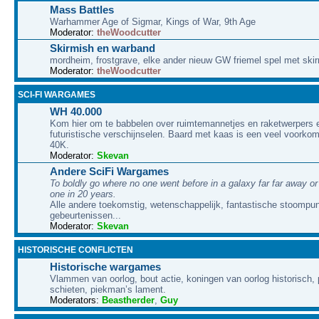
Mass Battles
Warhammer Age of Sigmar, Kings of War, 9th Age
Moderator:
theWoodcutter
Skirmish en warband
mordheim, frostgrave, elke ander nieuw GW friemel spel met skir
Moderator:
theWoodcutter
SCI-FI WARGAMES
WH 40.000
Kom hier om te babbelen over ruimtemannetjes en raketwerpers 
futuristische verschijnselen. Baard met kaas is een veel voorkom
40K.
Moderator:
Skevan
Andere SciFi Wargames
To boldly go where no one went before in a galaxy far far away o
one in 20 years.
Alle andere toekomstig, wetenschappelijk, fantastische stoompu
gebeurtenissen...
Moderator:
Skevan
HISTORISCHE CONFLICTEN
Historische wargames
Vlammen van oorlog, bout actie, koningen van oorlog historisch,
schieten, piekman’s lament.
Moderators:
Beastherder
,
Guy