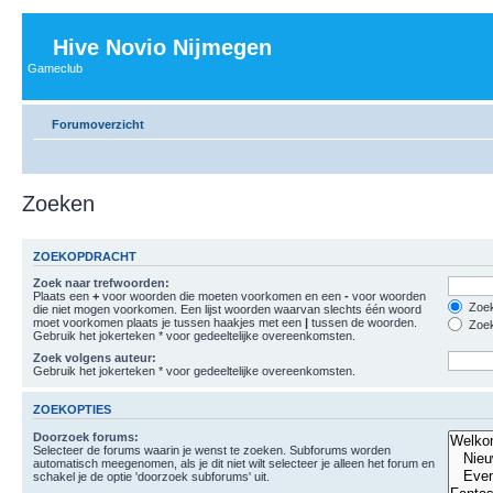
Hive Novio Nijmegen
Gameclub
Forumoverzicht
Zoeken
ZOEKOPDRACHT
Zoek naar trefwoorden:
Plaats een
+
voor woorden die moeten voorkomen en een
-
voor woorden
Zoek
die niet mogen voorkomen. Een lijst woorden waarvan slechts één woord
moet voorkomen plaats je tussen haakjes met een
|
tussen de woorden.
Zoek
Gebruik het jokerteken * voor gedeeltelijke overeenkomsten.
Zoek volgens auteur:
Gebruik het jokerteken * voor gedeeltelijke overeenkomsten.
ZOEKOPTIES
Doorzoek forums:
Selecteer de forums waarin je wenst te zoeken. Subforums worden
automatisch meegenomen, als je dit niet wilt selecteer je alleen het forum en
schakel je de optie 'doorzoek subforums' uit.