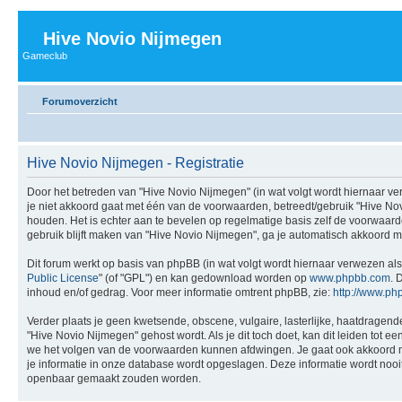
Hive Novio Nijmegen
Gameclub
Forumoverzicht
Hive Novio Nijmegen - Registratie
Door het betreden van "Hive Novio Nijmegen" (in wat volgt wordt hiernaar ver
je niet akkoord gaat met één van de voorwaarden, betreedt/gebruik "Hive No
houden. Het is echter aan te bevelen op regelmatige basis zelf de voorwaarde
gebruik blijft maken van "Hive Novio Nijmegen", ga je automatisch akkoord m
Dit forum werkt op basis van phpBB (in wat volgt wordt hiernaar verwezen als
Public License
" (of "GPL") en kan gedownload worden op
www.phpbb.com
. 
inhoud en/of gedrag. Voor meer informatie omtrent phpBB, zie:
http://www.ph
Verder plaats je geen kwetsende, obscene, vulgaire, lasterlijke, haatdragende
"Hive Novio Nijmegen" gehost wordt. Als je dit toch doet, kan dit leiden tot 
we het volgen van de voorwaarden kunnen afdwingen. Je gaat ook akkoord met 
je informatie in onze database wordt opgeslagen. Deze informatie wordt no
openbaar gemaakt zouden worden.