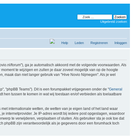
Uitgebreid zoeken
Help
Leden
Registreren
Inloggen
enovio.nl/forum"), ga je automatisch akkoord met de volgende voorwaarden. Als
 moment te wijzigen en zullen je daar zoveel mogelijk van op de hoogte
en, maak dan niet langer gebruik van "Hive Novio Nijmegen". Als je wel
ep", "phpBB Teams"). Dit is een forumpakket vrijgegeven onder de "
General
dt hen tussen te komen in wat wij toestaan en/of verbieden als toelaatbare
s met internationale wetten, de wetten van je eigen land of het land waar
, je internetprovider. Je IP-adres wordt bij iedere post opgeslagen, waardoor
rp te verwijderen, verplaatsen of sluiten. Als gebruiker sta je ook toe dat
ch phpBB zijn verantwoordelijk als je gegevens door een forumhack toch