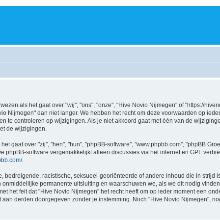
wezen als het gaat over "wij", "ons", "onze", "Hive Novio Nijmegen" of "https://hiv
vio Nijmegen" dan niet langer. We hebben het recht om deze voorwaarden op ieder
n te controleren op wijzigingen. Als je niet akkoord gaat met één van de wijziging
et de wijzigingen.
 het gaat over "zij", "hen", "hun", "phpBB-software", "www.phpbb.com", "phpBB Gro
De phpBB-software vergemakkelijkt alleen discussies via het internet en GPL verbie
pbb.com/
.
, bedreigende, racistische, seksueel-georiënteerde of andere inhoud die in strijd i
een onmiddellijke permanente uitsluiting en waarschuwen we, als we dit nodig vinden
het feit dat "Hive Novio Nijmegen" het recht heeft om op ieder moment een onderwe
oit aan derden doorgegeven zonder je instemming. Noch "Hive Novio Nijmegen", no