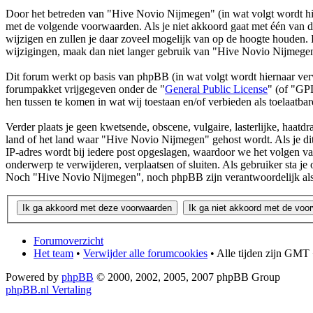
Door het betreden van "Hive Novio Nijmegen" (in wat volgt wordt hie
met de volgende voorwaarden. Als je niet akkoord gaat met één van 
wijzigen en zullen je daar zoveel mogelijk van op de hoogte houden. H
wijzigingen, maak dan niet langer gebruik van "Hive Novio Nijmegen
Dit forum werkt op basis van phpBB (in wat volgt wordt hiernaar v
forumpakket vrijgegeven onder de "
General Public License
" (of "GP
hen tussen te komen in wat wij toestaan en/of verbieden als toelaatb
Verder plaats je geen kwetsende, obscene, vulgaire, lasterlijke, haatdr
land of het land waar "Hive Novio Nijmegen" gehost wordt. Als je dit 
IP-adres wordt bij iedere post opgeslagen, waardoor we het volgen 
onderwerp te verwijderen, verplaatsen of sluiten. Als gebruiker sta 
Noch "Hive Novio Nijmegen", noch phpBB zijn verantwoordelijk als
Forumoverzicht
Het team
•
Verwijder alle forumcookies
• Alle tijden zijn GMT 
Powered by
phpBB
© 2000, 2002, 2005, 2007 phpBB Group
phpBB.nl Vertaling