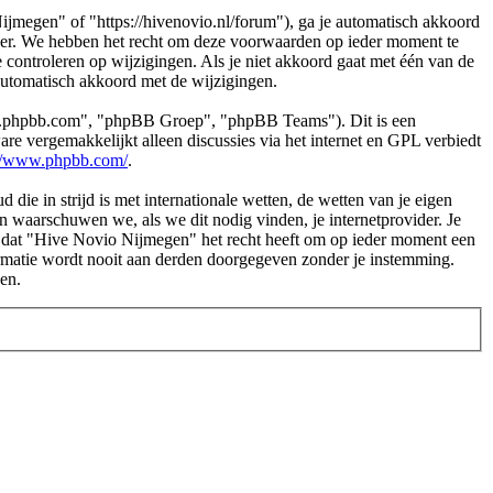
jmegen" of "https://hivenovio.nl/forum"), ga je automatisch akkoord
ger. We hebben het recht om deze voorwaarden op ieder moment te
 controleren op wijzigingen. Als je niet akkoord gaat met één van de
automatisch akkoord met de wijzigingen.
www.phpbb.com", "phpBB Groep", "phpBB Teams"). Dit is een
e vergemakkelijkt alleen discussies via het internet en GPL verbiedt
://www.phpbb.com/
.
 die in strijd is met internationale wetten, de wetten van je eigen
en waarschuwen we, als we dit nodig vinden, je internetprovider. Je
t dat "Hive Novio Nijmegen" het recht heeft om op ieder moment een
formatie wordt nooit aan derden doorgegeven zonder je instemming.
en.