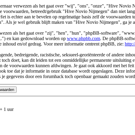
rnaar verwezen als het gaat over "wij", "ons", "onze", "Hive Novio Ni
de voorwaarden, betreedt/gebruik "Hive Novio Nijmegen" dan niet lan
et is echter aan te bevelen op regelmatige basis zelf de voorwaarden te
". Als je wel gebruik blijft maken van "Hive Novio Nijmegen", ga je 
erwezen als het gaat over "zij", "hen", "hun", "phpBB-software", "
L") en kan gedownload worden op
www.phpbb.com
. De phpBB-softwar
are inhoud en/of gedrag. Voor meer informatie omtrent phpBB, zie:
http
agende, bedreigende, racistische, seksueel-georiënteerde of andere inhoud
toch doet, kan dit leiden tot een onmiddellijke permanente uitsluiting 
van de voorwaarden kunnen afdwingen. Je gaat ook akkoord met het fei
je ook toe dat je informatie in onze database wordt opgeslagen. Deze in
 je gegevens door een forumhack toch openbaar gemaakt zouden word
+ 1 uur