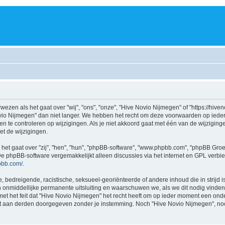
wezen als het gaat over "wij", "ons", "onze", "Hive Novio Nijmegen" of "https://hiv
vio Nijmegen" dan niet langer. We hebben het recht om deze voorwaarden op ieder
n te controleren op wijzigingen. Als je niet akkoord gaat met één van de wijziging
et de wijzigingen.
 het gaat over "zij", "hen", "hun", "phpBB-software", "www.phpbb.com", "phpBB Gro
De phpBB-software vergemakkelijkt alleen discussies via het internet en GPL verbie
pbb.com/
.
, bedreigende, racistische, seksueel-georiënteerde of andere inhoud die in strijd i
een onmiddellijke permanente uitsluiting en waarschuwen we, als we dit nodig vinden
het feit dat "Hive Novio Nijmegen" het recht heeft om op ieder moment een onderwe
oit aan derden doorgegeven zonder je instemming. Noch "Hive Novio Nijmegen", no