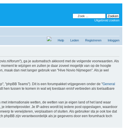
Uitgebreid zoeken
Help
Leden
Registreren
Inloggen
enovio.nl/forum"), ga je automatisch akkoord met de volgende voorwaarden. Als
 moment te wijzigen en zullen je daar zoveel mogelijk van op de hoogte
en, maak dan niet langer gebruik van "Hive Novio Nijmegen". Als je wel
ep", "phpBB Teams"). Dit is een forumpakket vrijgegeven onder de "
General
dt hen tussen te komen in wat wij toestaan en/of verbieden als toelaatbare
s met internationale wetten, de wetten van je eigen land of het land waar
, je internetprovider. Je IP-adres wordt bij iedere post opgeslagen, waardoor
rp te verwijderen, verplaatsen of sluiten. Als gebruiker sta je ook toe dat
ch phpBB zijn verantwoordelijk als je gegevens door een forumhack toch