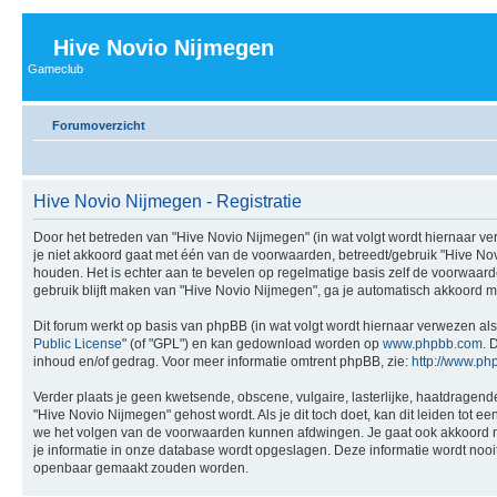
Hive Novio Nijmegen
Gameclub
Forumoverzicht
Hive Novio Nijmegen - Registratie
Door het betreden van "Hive Novio Nijmegen" (in wat volgt wordt hiernaar ver
je niet akkoord gaat met één van de voorwaarden, betreedt/gebruik "Hive No
houden. Het is echter aan te bevelen op regelmatige basis zelf de voorwaarde
gebruik blijft maken van "Hive Novio Nijmegen", ga je automatisch akkoord m
Dit forum werkt op basis van phpBB (in wat volgt wordt hiernaar verwezen als
Public License
" (of "GPL") en kan gedownload worden op
www.phpbb.com
. 
inhoud en/of gedrag. Voor meer informatie omtrent phpBB, zie:
http://www.ph
Verder plaats je geen kwetsende, obscene, vulgaire, lasterlijke, haatdragende
"Hive Novio Nijmegen" gehost wordt. Als je dit toch doet, kan dit leiden tot 
we het volgen van de voorwaarden kunnen afdwingen. Je gaat ook akkoord met 
je informatie in onze database wordt opgeslagen. Deze informatie wordt no
openbaar gemaakt zouden worden.