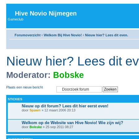
Hive Novio Nijmegen
Gameclub
Forumoverzicht
‹
Welkom Bij Hive Novio!
‹
Nieuw hier? Lees dit even.
Nieuw hier? Lees dit e
Moderator:
Bobske
Plaats een nieuw bericht
STICKIES
Nieuw op dit forum? Lees dit hier eerst even!
door
Spawn
» 12 maart 2006 20:13
Welkom op de Website van Hive Novio! Wie zijn wij?
door
Bobske
» 25 sep 2011 08:27