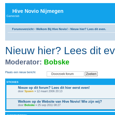
Hive Novio Nijmegen
Gameclub
Forumoverzicht
‹
Welkom Bij Hive Novio!
‹
Nieuw hier? Lees dit even.
Nieuw hier? Lees dit e
Moderator:
Bobske
Plaats een nieuw bericht
STICKIES
Nieuw op dit forum? Lees dit hier eerst even!
door
Spawn
» 12 maart 2006 20:13
Welkom op de Website van Hive Novio! Wie zijn wij?
door
Bobske
» 25 sep 2011 08:27