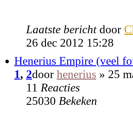
Laatste bericht
door
C
26 dec 2012 15:28
Henerius Empire (veel fot
1
,
2
door
henerius
» 25 ma
11
Reacties
25030
Bekeken