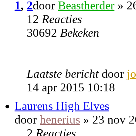
1
,
2
door
Beastherder
» 2
12
Reacties
30692
Bekeken
Laatste bericht
door
j
14 apr 2015 10:18
Laurens High Elves
door
henerius
» 23 nov 2
2
Reacties