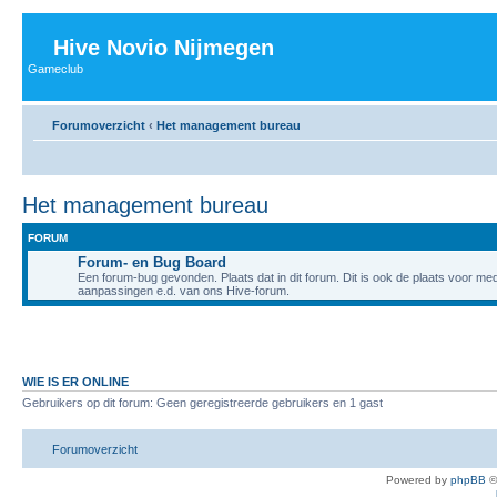
Hive Novio Nijmegen
Gameclub
Forumoverzicht
‹
Het management bureau
Het management bureau
FORUM
Forum- en Bug Board
Een forum-bug gevonden. Plaats dat in dit forum. Dit is ook de plaats voor me
aanpassingen e.d. van ons Hive-forum.
WIE IS ER ONLINE
Gebruikers op dit forum: Geen geregistreerde gebruikers en 1 gast
Forumoverzicht
Powered by
phpBB
©