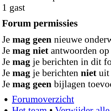
1 gast
Forum permissies
Je
mag geen
nieuwe onderwe
Je
mag niet
antwoorden op 
Je
mag
je berichten in dit 
Je
mag
je berichten
niet
uit
Je
mag geen
bijlagen toevo
Forumoverzicht
Het team
•
Verwijder all