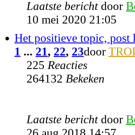
Laatste bericht
door
B
10 mei 2020 21:05
Het positieve topic, post 
1
...
21
,
22
,
23
door
TRO
225
Reacties
264132
Bekeken
Laatste bericht
door
B
26 aug 2018 14:57