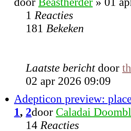
door
Beastherder
» 01 ap
1
Reacties
181
Bekeken
Laatste bericht
door
t
02 apr 2026 09:09
Adepticon preview: place
1
,
2
door
Caladai Doombl
14
Reacties