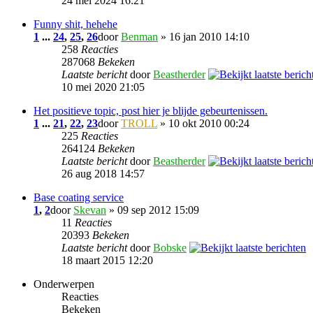
24 mei 2024 16:21
Funny shit, hehehe
1
...
24
,
25
,
26
door
Benman
» 16 jan 2010 14:10
258
Reacties
287068
Bekeken
Laatste bericht
door
Beastherder
10 mei 2020 21:05
Het positieve topic, post hier je blijde gebeurtenissen.
1
...
21
,
22
,
23
door
TROLL
» 10 okt 2010 00:24
225
Reacties
264124
Bekeken
Laatste bericht
door
Beastherder
26 aug 2018 14:57
Base coating service
1
,
2
door
Skevan
» 09 sep 2012 15:09
11
Reacties
20393
Bekeken
Laatste bericht
door
Bobske
18 maart 2015 12:20
Onderwerpen
Reacties
Bekeken