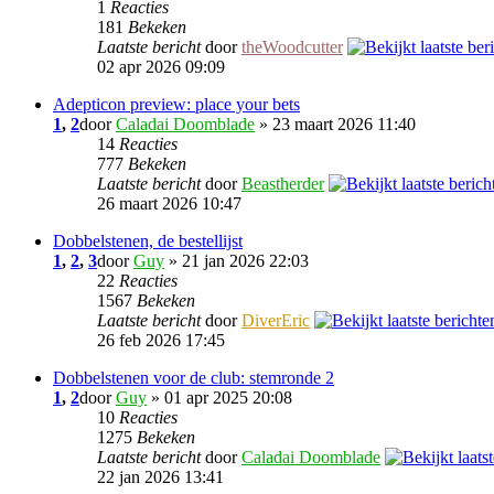
1
Reacties
181
Bekeken
Laatste bericht
door
theWoodcutter
02 apr 2026 09:09
Adepticon preview: place your bets
1
,
2
door
Caladai Doomblade
» 23 maart 2026 11:40
14
Reacties
777
Bekeken
Laatste bericht
door
Beastherder
26 maart 2026 10:47
Dobbelstenen, de bestellijst
1
,
2
,
3
door
Guy
» 21 jan 2026 22:03
22
Reacties
1567
Bekeken
Laatste bericht
door
DiverEric
26 feb 2026 17:45
Dobbelstenen voor de club: stemronde 2
1
,
2
door
Guy
» 01 apr 2025 20:08
10
Reacties
1275
Bekeken
Laatste bericht
door
Caladai Doomblade
22 jan 2026 13:41