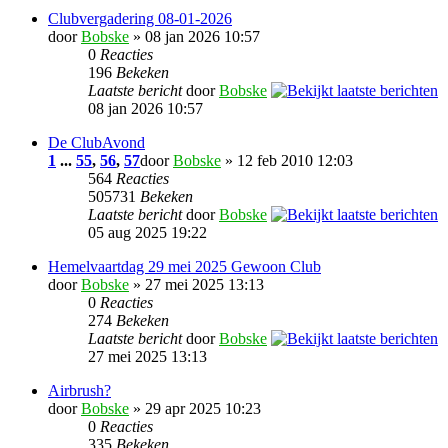
Clubvergadering 08-01-2026
door
Bobske
» 08 jan 2026 10:57
0
Reacties
196
Bekeken
Laatste bericht
door
Bobske
08 jan 2026 10:57
De ClubAvond
1
...
55
,
56
,
57
door
Bobske
» 12 feb 2010 12:03
564
Reacties
505731
Bekeken
Laatste bericht
door
Bobske
05 aug 2025 19:22
Hemelvaartdag 29 mei 2025 Gewoon Club
door
Bobske
» 27 mei 2025 13:13
0
Reacties
274
Bekeken
Laatste bericht
door
Bobske
27 mei 2025 13:13
Airbrush?
door
Bobske
» 29 apr 2025 10:23
0
Reacties
335
Bekeken