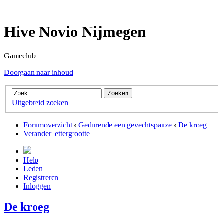
Hive Novio Nijmegen
Gameclub
Doorgaan naar inhoud
Uitgebreid zoeken
Forumoverzicht
‹
Gedurende een gevechtspauze
‹
De kroeg
Verander lettergrootte
Help
Leden
Registreren
Inloggen
De kroeg