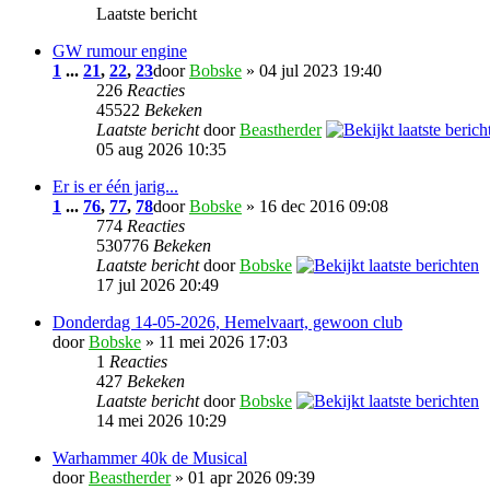
Laatste bericht
GW rumour engine
1
...
21
,
22
,
23
door
Bobske
» 04 jul 2023 19:40
226
Reacties
45522
Bekeken
Laatste bericht
door
Beastherder
05 aug 2026 10:35
Er is er één jarig...
1
...
76
,
77
,
78
door
Bobske
» 16 dec 2016 09:08
774
Reacties
530776
Bekeken
Laatste bericht
door
Bobske
17 jul 2026 20:49
Donderdag 14-05-2026, Hemelvaart, gewoon club
door
Bobske
» 11 mei 2026 17:03
1
Reacties
427
Bekeken
Laatste bericht
door
Bobske
14 mei 2026 10:29
Warhammer 40k de Musical
door
Beastherder
» 01 apr 2026 09:39