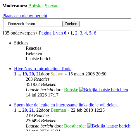
Moderators:
Bobske
,
Skevan
Plaats een nieuw bericht
135 onderwerpen •
Pagina
1
van
6
•
1
,
2
,
3
,
4
,
5
,
6
Stickies
Reacties
Bekeken
Laatste bericht
Hive Novio Introduction Topic
1
...
19
,
20
,
21
door
Spawn
» 15 maart 2006 20:50
203
Reacties
351832
Bekeken
Laatste bericht
door
Bobske
14 jul 2026 17:17
Spem hier de leuke en interessante links die je wil delen.
1
...
20
,
21
,
22
door
Benman
» 22 feb 2010 12:25
219
Reacties
230498
Bekeken
Laatste bericht
door
Beastherder