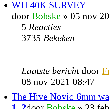
WH 40K SURVEY
door
Bobske
» 05 nov 20
5
Reacties
3735
Bekeken
Laatste bericht
door
F
08 nov 2021 08:47
The Hive Novio 6mm wa
1
,
2
door
Bobske
» 23 fe