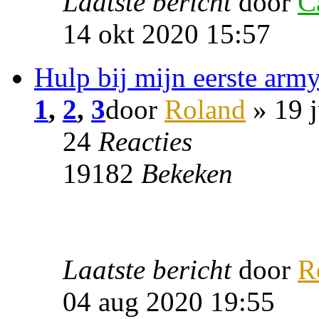
Laatste bericht
door
C
14 okt 2020 15:57
Hulp bij mijn eerste army
1
,
2
,
3
door
Roland
» 19 
24
Reacties
19182
Bekeken
Laatste bericht
door
R
04 aug 2020 19:55