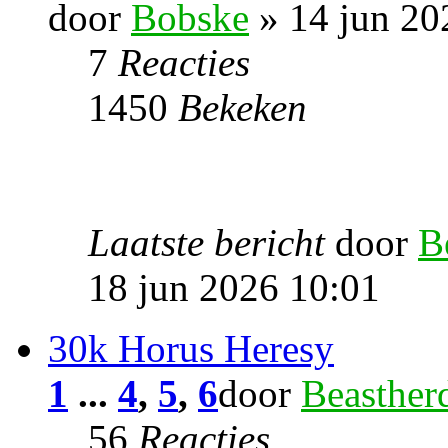
door
Bobske
» 14 jun 20
7
Reacties
1450
Bekeken
Laatste bericht
door
B
18 jun 2026 10:01
30k Horus Heresy
1
...
4
,
5
,
6
door
Beasther
56
Reacties