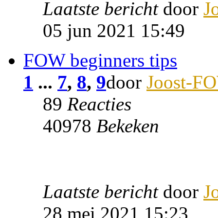
Laatste bericht
door
J
05 jun 2021 15:49
FOW beginners tips
1
...
7
,
8
,
9
door
Joost-F
89
Reacties
40978
Bekeken
Laatste bericht
door
J
28 mei 2021 15:23