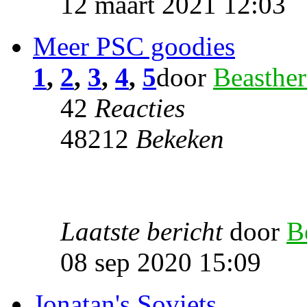
12 maart 2021 12:03
Meer PSC goodies
1
,
2
,
3
,
4
,
5
door
Beasther
42
Reacties
48212
Bekeken
Laatste bericht
door
B
08 sep 2020 15:09
Jonatan's Soviets