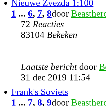
Nieuwe Zvezda 1:100
1
...
6
,
7
,
8
door
Beasther
72
Reacties
83104
Bekeken
Laatste bericht
door
B
31 dec 2019 11:54
Frank's Soviets
1
...
7
,
8
,
9
door
Beasther