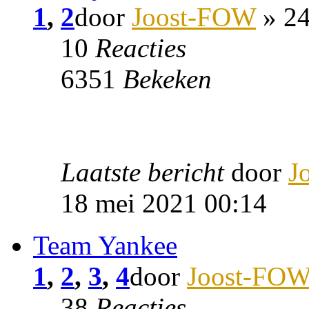
1
,
2
door
Joost-FOW
» 24
10
Reacties
6351
Bekeken
Laatste bericht
door
J
18 mei 2021 00:14
Team Yankee
1
,
2
,
3
,
4
door
Joost-FO
38
Reacties