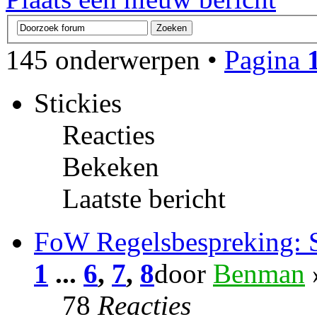
145 onderwerpen •
Pagina
Stickies
Reacties
Bekeken
Laatste bericht
FoW Regelsbespreking: St
1
...
6
,
7
,
8
door
Benman
78
Reacties