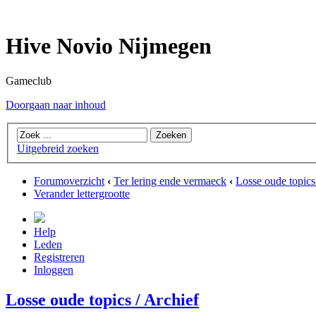
Hive Novio Nijmegen
Gameclub
Doorgaan naar inhoud
Uitgebreid zoeken
Forumoverzicht
‹
Ter lering ende vermaeck
‹
Losse oude topics
Verander lettergrootte
Help
Leden
Registreren
Inloggen
Losse oude topics / Archief