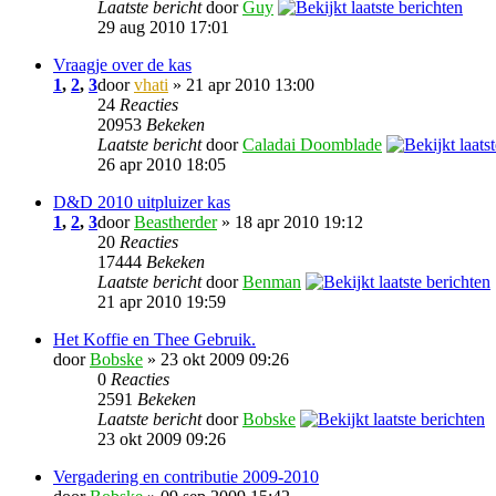
Laatste bericht
door
Guy
29 aug 2010 17:01
Vraagje over de kas
1
,
2
,
3
door
vhati
» 21 apr 2010 13:00
24
Reacties
20953
Bekeken
Laatste bericht
door
Caladai Doomblade
26 apr 2010 18:05
D&D 2010 uitpluizer kas
1
,
2
,
3
door
Beastherder
» 18 apr 2010 19:12
20
Reacties
17444
Bekeken
Laatste bericht
door
Benman
21 apr 2010 19:59
Het Koffie en Thee Gebruik.
door
Bobske
» 23 okt 2009 09:26
0
Reacties
2591
Bekeken
Laatste bericht
door
Bobske
23 okt 2009 09:26
Vergadering en contributie 2009-2010