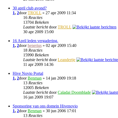
30 april club avond?
1
,
2
door
TROLL
» 27 apr 2009 11:34
16
Reacties
13704
Bekeken
Laatste bericht
door
TROLL
30 apr 2009 15:00
16 April leden vergadering.
1
,
2
door
henerius
» 02 apr 2009 15:40
18
Reacties
15990
Bekeken
Laatste bericht
door
Leandertje
11 apr 2009 14:36
Hive Novio Portal
1
,
2
door
Benman
» 14 jan 2009 19:18
13
Reacties
12005
Bekeken
Laatste bericht
door
Caladai Doomblade
16 jan 2009 19:07
Sponsoring van ons domein Hivenovio
1
,
2
door
Benman
» 30 jun 2006 17:01
13
Reacties