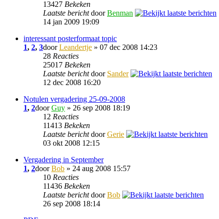
13427
Bekeken
Laatste bericht
door
Benman
14 jan 2009 19:09
interessant posterformaat topic
1
,
2
,
3
door
Leandertje
» 07 dec 2008 14:23
28
Reacties
25017
Bekeken
Laatste bericht
door
Sander
12 dec 2008 16:20
Notulen vergadering 25-09-2008
1
,
2
door
Guy
» 26 sep 2008 18:19
12
Reacties
11413
Bekeken
Laatste bericht
door
Gerie
03 okt 2008 12:15
Vergadering in September
1
,
2
door
Bob
» 24 aug 2008 15:57
10
Reacties
11436
Bekeken
Laatste bericht
door
Bob
26 sep 2008 18:14