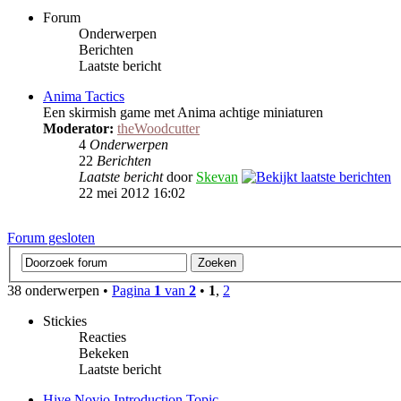
Forum
Onderwerpen
Berichten
Laatste bericht
Anima Tactics
Een skirmish game met Anima achtige miniaturen
Moderator:
theWoodcutter
4
Onderwerpen
22
Berichten
Laatste bericht
door
Skevan
22 mei 2012 16:02
Forum gesloten
38 onderwerpen •
Pagina
1
van
2
•
1
,
2
Stickies
Reacties
Bekeken
Laatste bericht
Hive Novio Introduction Topic