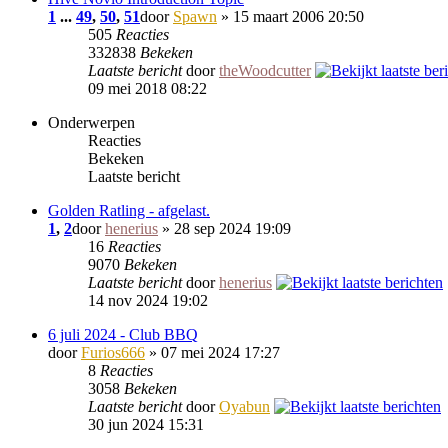
1
...
49
,
50
,
51
door
Spawn
» 15 maart 2006 20:50
505
Reacties
332838
Bekeken
Laatste bericht
door
theWoodcutter
09 mei 2018 08:22
Onderwerpen
Reacties
Bekeken
Laatste bericht
Golden Ratling - afgelast.
1
,
2
door
henerius
» 28 sep 2024 19:09
16
Reacties
9070
Bekeken
Laatste bericht
door
henerius
14 nov 2024 19:02
6 juli 2024 - Club BBQ
door
Furios666
» 07 mei 2024 17:27
8
Reacties
3058
Bekeken
Laatste bericht
door
Oyabun
30 jun 2024 15:31