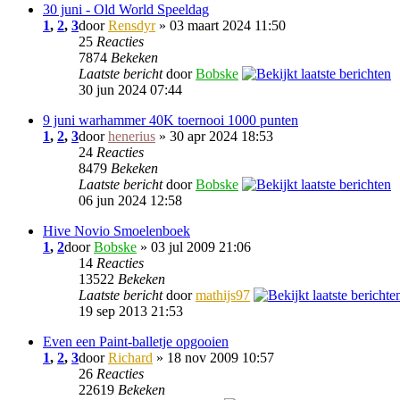
30 juni - Old World Speeldag
1
,
2
,
3
door
Rensdyr
» 03 maart 2024 11:50
25
Reacties
7874
Bekeken
Laatste bericht
door
Bobske
30 jun 2024 07:44
9 juni warhammer 40K toernooi 1000 punten
1
,
2
,
3
door
henerius
» 30 apr 2024 18:53
24
Reacties
8479
Bekeken
Laatste bericht
door
Bobske
06 jun 2024 12:58
Hive Novio Smoelenboek
1
,
2
door
Bobske
» 03 jul 2009 21:06
14
Reacties
13522
Bekeken
Laatste bericht
door
mathijs97
19 sep 2013 21:53
Even een Paint-balletje opgooien
1
,
2
,
3
door
Richard
» 18 nov 2009 10:57
26
Reacties
22619
Bekeken