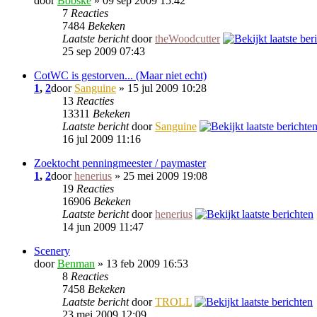
door
Bobske
» 09 sep 2009 15:42
7
Reacties
7484
Bekeken
Laatste bericht
door
theWoodcutter
25 sep 2009 07:43
CotWC is gestorven... (Maar niet echt)
1
,
2
door
Sanguine
» 15 jul 2009 10:28
13
Reacties
13311
Bekeken
Laatste bericht
door
Sanguine
16 jul 2009 11:16
Zoektocht penningmeester / paymaster
1
,
2
door
henerius
» 25 mei 2009 19:08
19
Reacties
16906
Bekeken
Laatste bericht
door
henerius
14 jun 2009 11:47
Scenery
door
Benman
» 13 feb 2009 16:53
8
Reacties
7458
Bekeken
Laatste bericht
door
TROLL
23 mei 2009 12:09