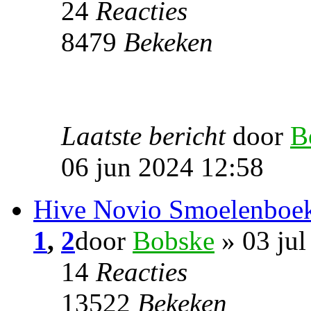
24
Reacties
8479
Bekeken
Laatste bericht
door
B
06 jun 2024 12:58
Hive Novio Smoelenboe
1
,
2
door
Bobske
» 03 jul
14
Reacties
13522
Bekeken