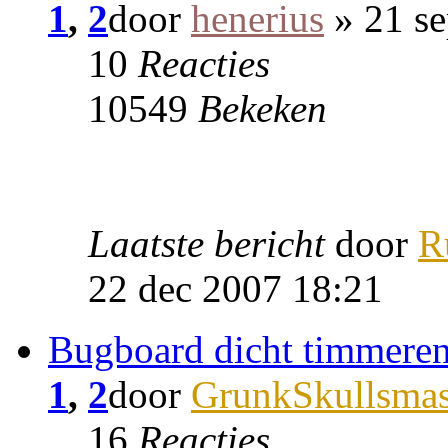
1
,
2
door
henerius
» 21 se
10
Reacties
10549
Bekeken
Laatste bericht
door
R
22 dec 2007 18:21
Bugboard dicht timmere
1
,
2
door
GrunkSkullsmas
16
Reacties