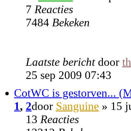
7
Reacties
7484
Bekeken
Laatste bericht
door
t
25 sep 2009 07:43
CotWC is gestorven... (M
1
,
2
door
Sanguine
» 15 j
13
Reacties