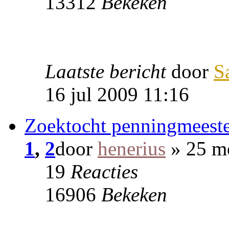
13312
Bekeken
Laatste bericht
door
S
16 jul 2009 11:16
Zoektocht penningmeeste
1
,
2
door
henerius
» 25 m
19
Reacties
16906
Bekeken