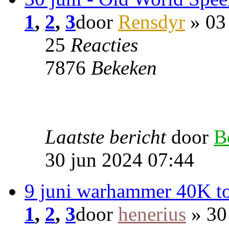
1
,
2
,
3
door
Rensdyr
» 03
25
Reacties
7876
Bekeken
Laatste bericht
door
B
30 jun 2024 07:44
9 juni warhammer 40K t
1
,
2
,
3
door
henerius
» 30