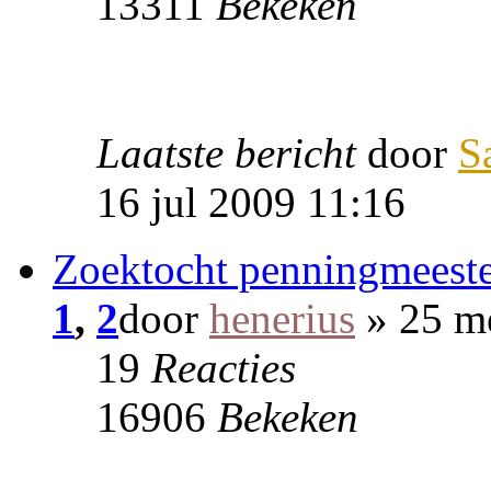
13311
Bekeken
Laatste bericht
door
S
16 jul 2009 11:16
Zoektocht penningmeeste
1
,
2
door
henerius
» 25 m
19
Reacties
16906
Bekeken