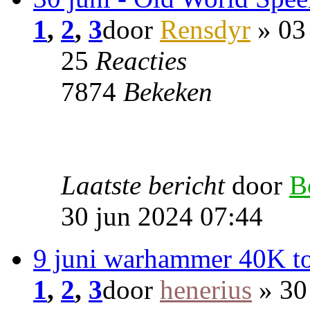
1
,
2
,
3
door
Rensdyr
» 03
25
Reacties
7874
Bekeken
Laatste bericht
door
B
30 jun 2024 07:44
9 juni warhammer 40K t
1
,
2
,
3
door
henerius
» 30