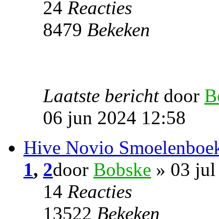
24
Reacties
8479
Bekeken
Laatste bericht
door
B
06 jun 2024 12:58
Hive Novio Smoelenboe
1
,
2
door
Bobske
» 03 jul
14
Reacties
13522
Bekeken