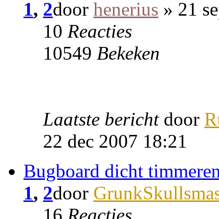
1
,
2
door
henerius
» 21 se
10
Reacties
10549
Bekeken
Laatste bericht
door
R
22 dec 2007 18:21
Bugboard dicht timmere
1
,
2
door
GrunkSkullsmas
16
Reacties