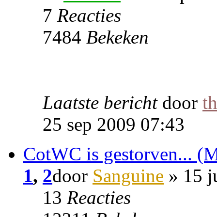
7
Reacties
7484
Bekeken
Laatste bericht
door
t
25 sep 2009 07:43
CotWC is gestorven... (M
1
,
2
door
Sanguine
» 15 j
13
Reacties