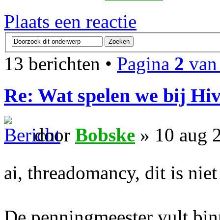
Plaats een reactie
13 berichten •
Pagina
2
va
Re: Wat spelen we bij Hi
door
Bobske
» 10 aug 
ai, threadomancy, dit is nie
De penningmeester vult bin