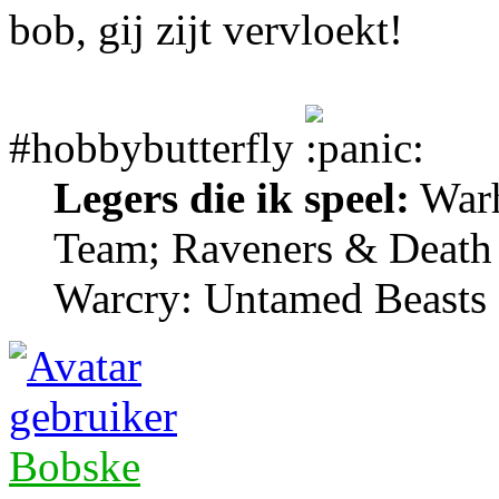
bob, gij zijt vervloekt!
#hobbybutterfly
Legers die ik speel:
Warh
Team; Raveners & Death
Warcry: Untamed Beasts
Bobske