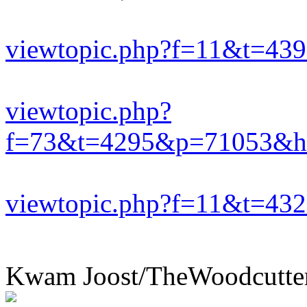
viewtopic.php?f=11&t=43
viewtopic.php?
f=73&t=4295&p=71053&hil
viewtopic.php?f=11&t=43
Kwam Joost/TheWoodcutte