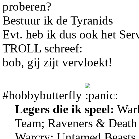
proberen?
Bestuur ik de Tyranids
Evt. heb ik dus ook het Ser
TROLL schreef:
bob, gij zijt vervloekt!
#hobbybutterfly
Legers die ik speel:
Warh
Team; Raveners & Death
Warcry: Untamed Beasts