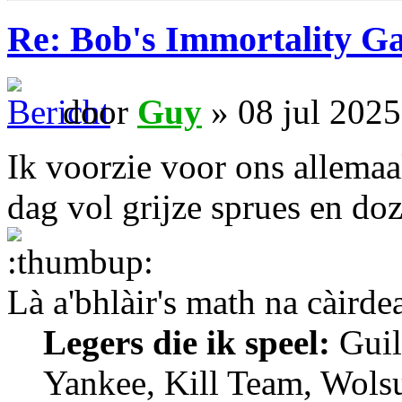
Re: Bob's Immortality G
door
Guy
» 08 jul 2025
Ik voorzie voor ons allemaa
dag vol grijze sprues en do
Là a'bhlàir's math na càirde
Legers die ik speel:
Guil
Yankee, Kill Team, Wols