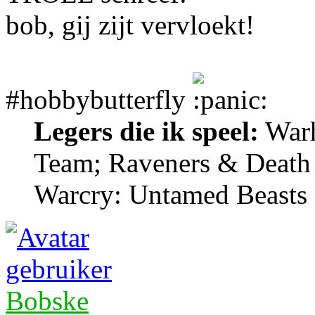
bob, gij zijt vervloekt!
#hobbybutterfly
Legers die ik speel:
Warh
Team; Raveners & Death
Warcry: Untamed Beasts
Bobske