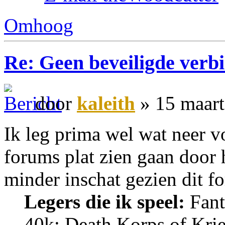
Omhoog
Re: Geen beveiligde verb
door
kaleith
» 15 maart
Ik leg prima wel wat neer v
forums plat zien gaan door 
minder inschat gezien dit f
Legers die ik speel:
Fant
40k: Death Korps of Krie