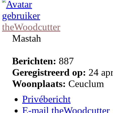
theWoodcutter
Mastah
Berichten:
887
Geregistreerd op:
24 apr
Woonplaats:
Ceuclum
Privébericht
E-mail theWoodcutter