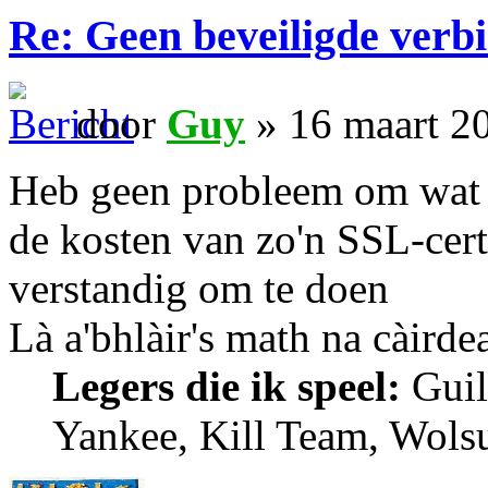
Re: Geen beveiligde verb
door
Guy
» 16 maart 2
Heb geen probleem om wat b
de kosten van zo'n SSL-certi
verstandig om te doen
Là a'bhlàir's math na càirde
Legers die ik speel:
Guil
Yankee, Kill Team, Wols