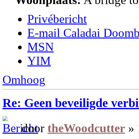
Privébericht
E-mail Caladai Doomb
MSN
YIM
Omhoog
Re: Geen beveiligde verb
door
theWoodcutter
» 