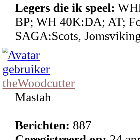
Legers die ik speel:
WHF
BP; WH 40K:DA; AT; Fo
SAGA:Scots, Jomsviking
theWoodcutter
Mastah
Berichten:
887
Geregistreerd op:
24 apr