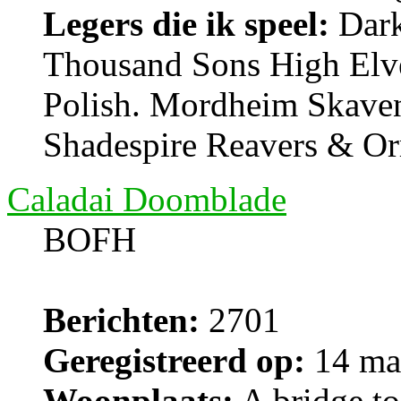
Legers die ik speel:
Dark 
Thousand Sons High Elv
Polish. Mordheim Skave
Shadespire Reavers & Or
Caladai Doomblade
BOFH
Berichten:
2701
Geregistreerd op:
14 ma
Woonplaats:
A bridge too