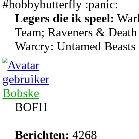
#hobbybutterfly
Legers die ik speel:
Warh
Team; Raveners & Death
Warcry: Untamed Beasts
Bobske
BOFH
Berichten:
4268