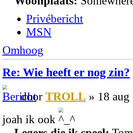
Woonplaats:
Somewhere 
Privébericht
MSN
Omhoog
Re: Wie heeft er nog zin?
door
TROLL
» 18 aug
joah ik ook
Legers die ik speel:
Tomb