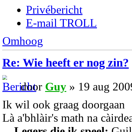
Privébericht
E-mail TROLL
Omhoog
Re: Wie heeft er nog zin?
door
Guy
» 19 aug 200
Ik wil ook graag doorgaan
Là a'bhlàir's math na càirde
Legers die ik speel:
Guil