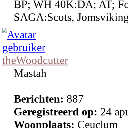
BP; WH 40K:DA; AT; Fo
SAGA:Scots, Jomsviking
theWoodcutter
Mastah
Berichten:
887
Geregistreerd op:
24 apr
Woonplaats:
Ceuclum