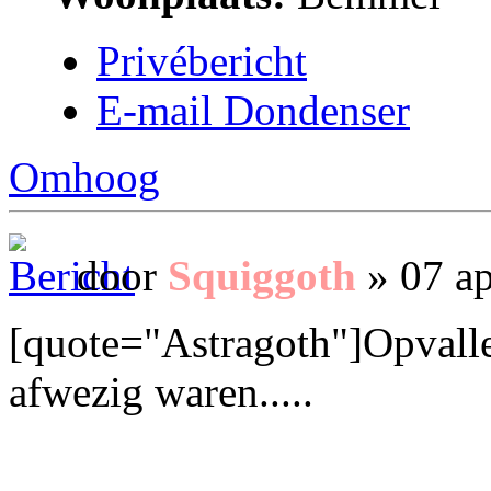
Privébericht
E-mail Dondenser
Omhoog
door
Squiggoth
» 07 ap
[quote="Astragoth"]Opvalle
afwezig waren.....