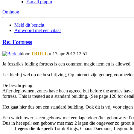
E-mail pippin
Omhoog
Meld dit bericht
Antwoord met een citaat
Re: Fortress
door
TROLL
» 13 apr 2012 12:51
Ja fozzrik's folding fortress is een common magic item en is allowed.
Let hierbij wel op de beschrijving, Op internet zijn genoeg voorbeelde
De beschrijving:
After deployment zones have been agreed but before the armies have be
fortress. This is treated as a standard building. (See page 126 for detai
Het gaat hier dus om een standard building. Ook dit is vrij voor eigen
Een watchtower is een gebouw met een lage vloer (het gebouw zelf) 
Dus in het spel: een gebouw met max 2 lagen die ongeveer zo groot is 
Legers die ik speel:
Tomb Kings, Chaos Daemons, Legion: Impe