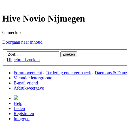
Hive Novio Nijmegen
Gameclub
Doorgaan naar inhoud
Uitgebreid zoeken
Forumoverzicht
‹
Ter lering ende vermaeck
‹
Daemons & Dams
Verander lettergrootte
E-mail vriend
Afdrukweergave
Help
Leden
Registreren
Inloggen