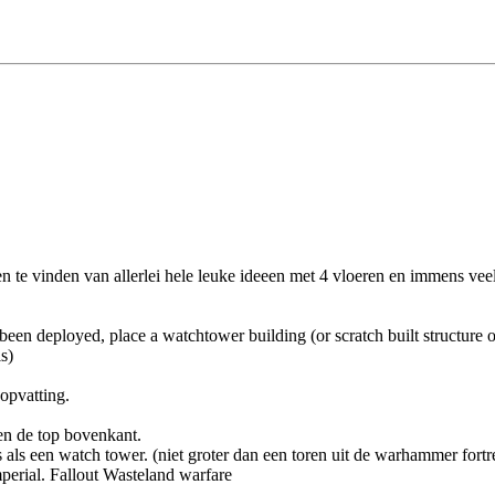
n te vinden van allerlei hele leuke ideeen met 4 vloeren en immens veel
en deployed, place a watchtower building (or scratch built structure of
ls)
 opvatting.
en de top bovenkant.
als een watch tower. (niet groter dan een toren uit de warhammer fortre
rial. Fallout Wasteland warfare