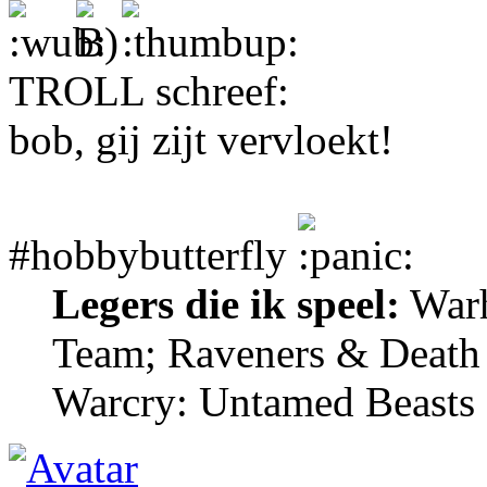
TROLL schreef:
bob, gij zijt vervloekt!
#hobbybutterfly
Legers die ik speel:
Warh
Team; Raveners & Death
Warcry: Untamed Beasts