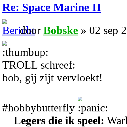
Re: Space Marine II
door
Bobske
» 02 sep 
TROLL schreef:
bob, gij zijt vervloekt!
#hobbybutterfly
Legers die ik speel:
Warh