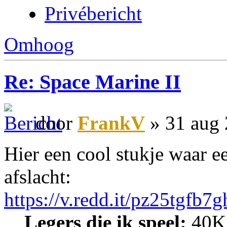
Privébericht
Omhoog
Re: Space Marine II
door
FrankV
» 31 aug 
Hier een cool stukje waar e
afslacht:
https://v.redd.it/pz25tgfb7
Legers die ik speel:
40K: