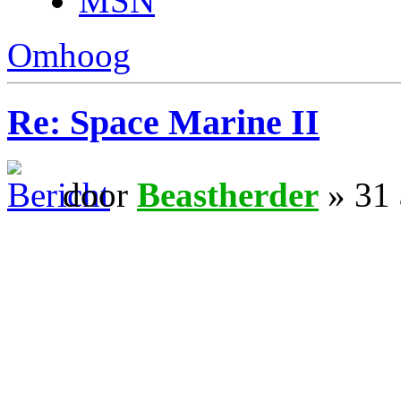
MSN
Omhoog
Re: Space Marine II
door
Beastherder
» 31 