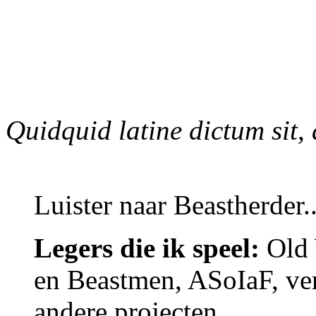
Quidquid latine dictum sit,
Luister naar Beastherder..
Legers die ik speel:
Old 
en Beastmen, ASoIaF, ver
andere projecten