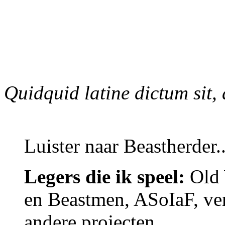
Quidquid latine dictum sit,
Luister naar Beastherder..
Legers die ik speel:
Old 
en Beastmen, ASoIaF, ver
andere projecten