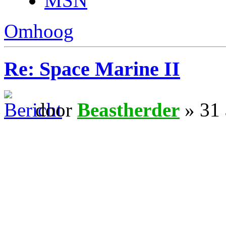
MSN
Omhoog
Re: Space Marine II
door
Beastherder
» 31 