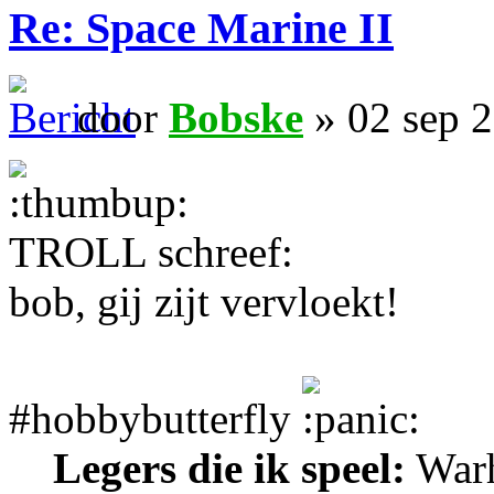
Re: Space Marine II
door
Bobske
» 02 sep 
TROLL schreef:
bob, gij zijt vervloekt!
#hobbybutterfly
Legers die ik speel:
Warh