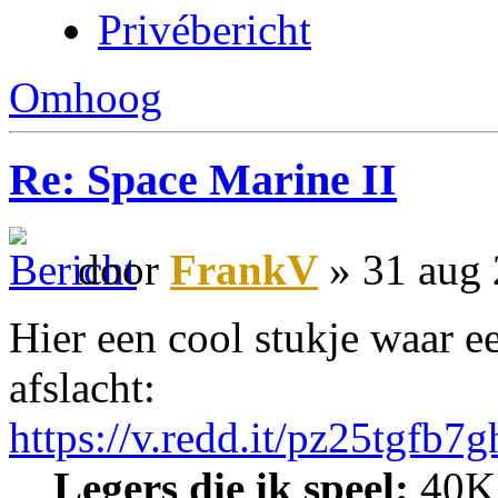
Privébericht
Omhoog
Re: Space Marine II
door
FrankV
» 31 aug 
Hier een cool stukje waar e
afslacht:
https://v.redd.it/pz25tgfb7
Legers die ik speel:
40K: