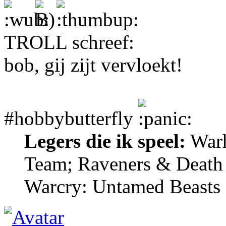
TROLL schreef:
bob, gij zijt vervloekt!
#hobbybutterfly
Legers die ik speel:
Warh
Team; Raveners & Death
Warcry: Untamed Beasts