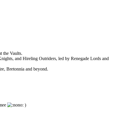
 the Vaults.
e Knights, and Hireling Outriders, led by Renegade Lords and
pire, Bretonnia and beyond.
 mee
)