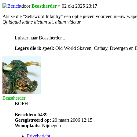
door
Beastherder
» 02 okt 2025 23:17
Als ze die "Sellsword Infantry" een optie geven voor een nieuw wapen
Quidquid latine dictum sit, altum videtur
Luister naar Beastherder...
Legers die ik speel:
Old World Skaven, Cathay, Dwergen en Bea
Beastherder
BOFH
Berichten:
6489
Geregistreerd op:
20 maart 2006 12:15
Woonplaats:
Nijmegen
Privébericht