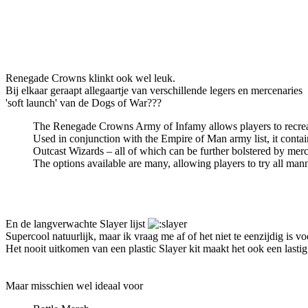
Renegade Crowns klinkt ook wel leuk.
Bij elkaar geraapt allegaartje van verschillende legers en mercenaries
'soft launch' van de Dogs of War???
The Renegade Crowns Army of Infamy allows players to recreate
Used in conjunction with the Empire of Man army list, it contai
Outcast Wizards – all of which can be further bolstered by mer
The options available are many, allowing players to try all ma
En de langverwachte Slayer lijst
Supercool natuurlijk, maar ik vraag me af of het niet te eenzijdig is vo
Het nooit uitkomen van een plastic Slayer kit maakt het ook een lasti
Maar misschien wel ideaal voor