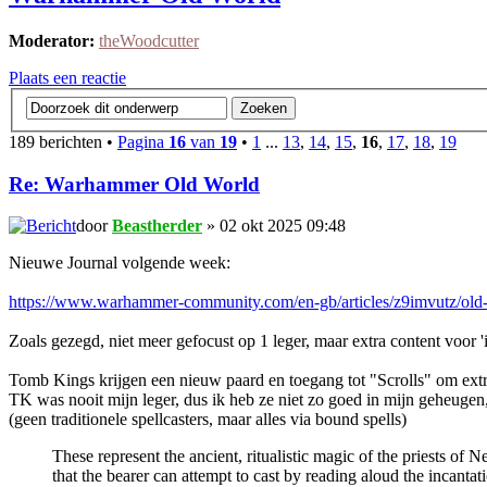
Moderator:
theWoodcutter
Plaats een reactie
189 berichten •
Pagina
16
van
19
•
1
...
13
,
14
,
15
,
16
,
17
,
18
,
19
Re: Warhammer Old World
door
Beastherder
» 02 okt 2025 09:48
Nieuwe Journal volgende week:
https://www.warhammer-community.com/en-gb/articles/z9imvutz/old-w
Zoals gezegd, niet meer gefocust op 1 leger, maar extra content voor '
Tomb Kings krijgen een nieuw paard en toegang tot "Scrolls" om extr
TK was nooit mijn leger, dus ik heb ze niet zo goed in mijn geheugen
(geen traditionele spellcasters, maar alles via bound spells)
These represent the ancient, ritualistic magic of the priests of
that the bearer can attempt to cast by reading aloud the incantat