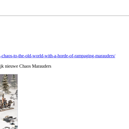
-chaos-to-the-old-world-with-a-horde-of-rampaging-marauders/
lijk nieuwe Chaos Marauders