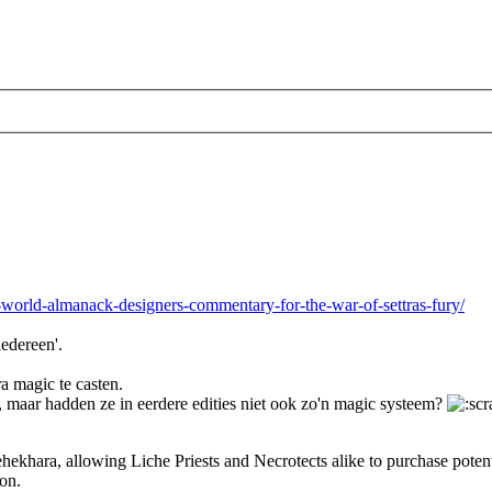
orld-almanack-designers-commentary-for-the-war-of-settras-fury/
iedereen'.
a magic te casten.
, maar hadden ze in eerdere edities niet ook zo'n magic systeem?
 Nehekhara, allowing Liche Priests and Necrotects alike to purchase pote
ion.