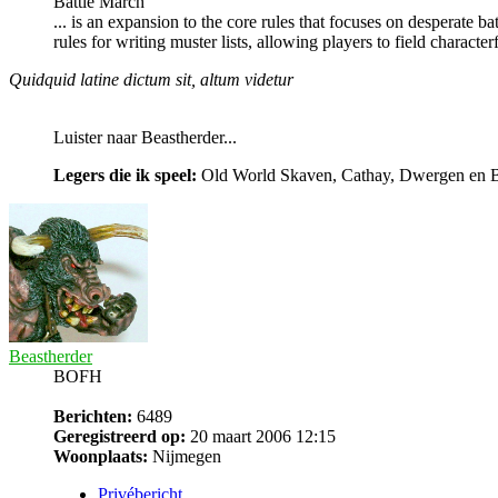
Battle March
... is an expansion to the core rules that focuses on desperate
rules for writing muster lists, allowing players to field characte
Quidquid latine dictum sit, altum videtur
Luister naar Beastherder...
Legers die ik speel:
Old World Skaven, Cathay, Dwergen en Bea
Beastherder
BOFH
Berichten:
6489
Geregistreerd op:
20 maart 2006 12:15
Woonplaats:
Nijmegen
Privébericht