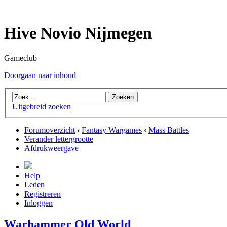
Hive Novio Nijmegen
Gameclub
Doorgaan naar inhoud
Uitgebreid zoeken
Forumoverzicht
‹
Fantasy Wargames
‹
Mass Battles
Verander lettergrootte
Afdrukweergave
Help
Leden
Registreren
Inloggen
Warhammer Old World