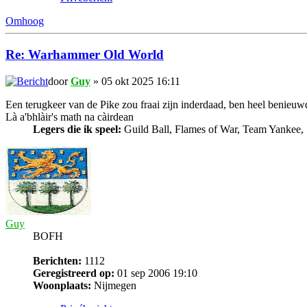
Omhoog
Re: Warhammer Old World
door
Guy
» 05 okt 2025 16:11
Een terugkeer van de Pike zou fraai zijn inderdaad, ben heel benieuw
Là a'bhlàir's math na càirdean
Legers die ik speel:
Guild Ball, Flames of War, Team Yankee,
Guy
BOFH
Berichten:
1112
Geregistreerd op:
01 sep 2006 19:10
Woonplaats:
Nijmegen