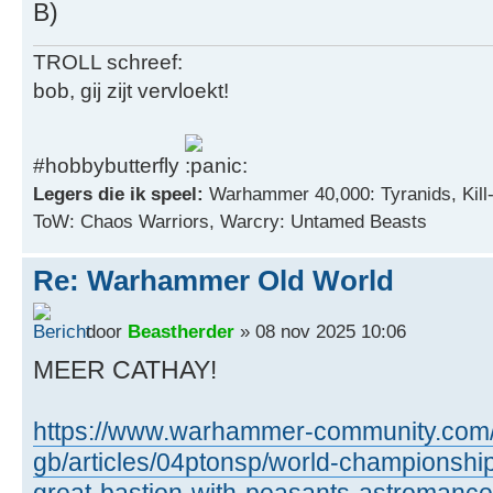
TROLL schreef:
bob, gij zijt vervloekt!
#hobbybutterfly
Legers die ik speel:
Warhammer 40,000: Tyranids, Kill
ToW: Chaos Warriors, Warcry: Untamed Beasts
Re: Warhammer Old World
door
Beastherder
» 08 nov 2025 10:06
MEER CATHAY!
https://www.warhammer-community.com
gb/articles/04ptonsp/world-championshi
great-bastion-with-peasants-astromance