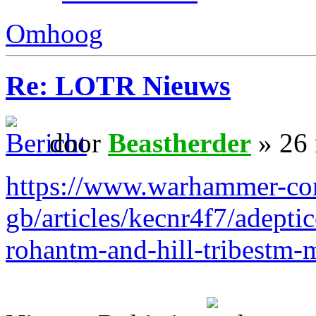
Omhoog
Re: LOTR Nieuws
door
Beastherder
» 26 
https://www.warhammer-co
gb/articles/kecnr4f7/adept
rohantm-and-hill-tribestm-m