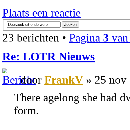
Plaats een reactie
23 berichten •
Pagina
3
va
Re: LOTR Nieuws
door
FrankV
» 25 nov 
There agelong she had dwel
form.