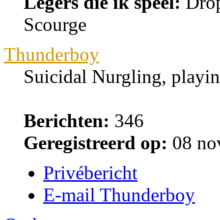
Legers die ik speel:
Drop
Scourge
Thunderboy
Suicidal Nurgling, playi
Berichten:
346
Geregistreerd op:
08 no
Privébericht
E-mail Thunderboy