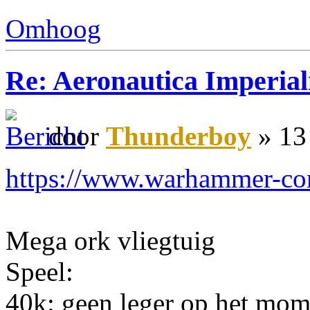
Omhoog
Re: Aeronautica Imperial
door
Thunderboy
» 13
https://www.warhammer-com
Mega ork vliegtuig
Speel:
40k: geen leger op het mom