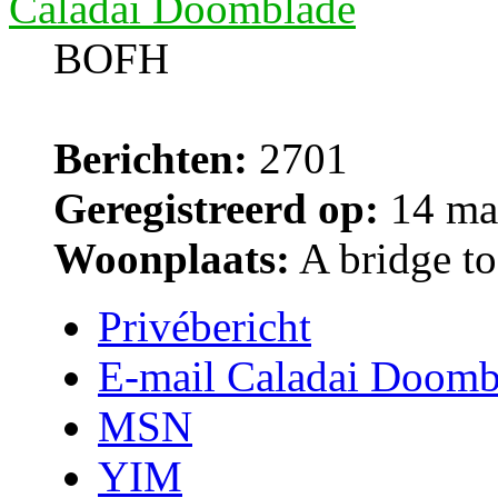
Caladai Doomblade
BOFH
Berichten:
2701
Geregistreerd op:
14 ma
Woonplaats:
A bridge too
Privébericht
E-mail Caladai Doomb
MSN
YIM