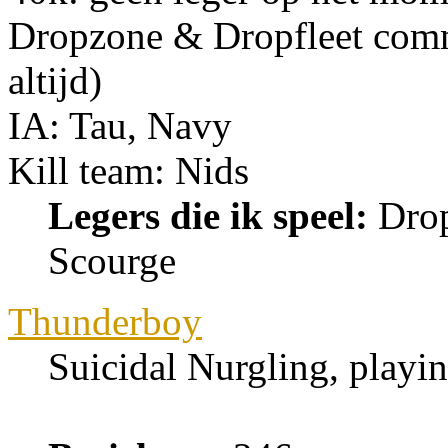
Dropzone & Dropfleet com
altijd)
IA: Tau, Navy
Kill team: Nids
Legers die ik speel:
Drop
Scourge
Thunderboy
Suicidal Nurgling, playi