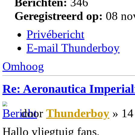
Berichten:
346
Geregistreerd op:
08 no
Privébericht
E-mail Thunderboy
Omhoog
Re: Aeronautica Imperial
door
Thunderboy
» 14
Hallo vliegtuig fans,