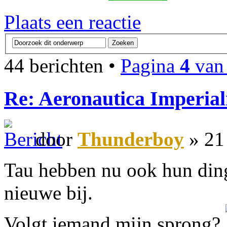
Plaats een reactie
44 berichten •
Pagina
4
va
Re: Aeronautica Imperial
door
Thunderboy
» 21
Tau hebben nu ook hun ding
nieuwe bij.
Volgt iemand mijn sprong?