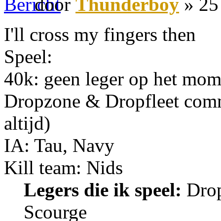
door
Thunderboy
» 25
I'll cross my fingers then
Speel:
40k: geen leger op het mom
Dropzone & Dropfleet com
altijd)
IA: Tau, Navy
Kill team: Nids
Legers die ik speel:
Drop
Scourge