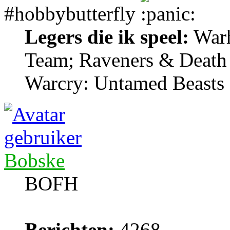
#hobbybutterfly
Legers die ik speel:
Warh
Team; Raveners & Death
Warcry: Untamed Beasts
Bobske
BOFH
Berichten:
4268