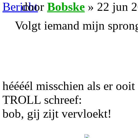
door
Bobske
» 22 jun 
Volgt iemand mijn spron
héééél misschien als er ooi
TROLL schreef:
bob, gij zijt vervloekt!