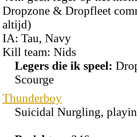
Dropzone & Dropfleet com
altijd)
IA: Tau, Navy
Kill team: Nids
Legers die ik speel:
Drop
Scourge
Thunderboy
Suicidal Nurgling, playi