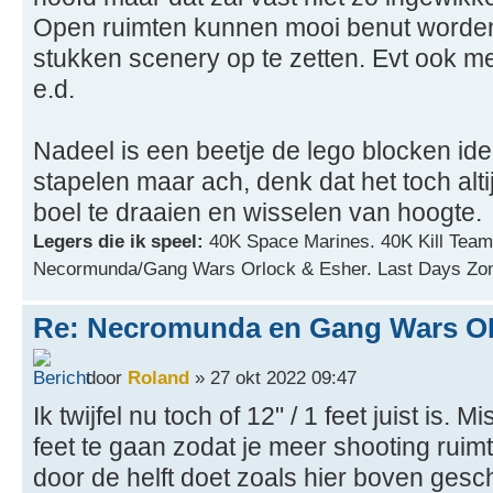
Open ruimten kunnen mooi benut worden
stukken scenery op te zetten. Evt ook m
e.d.
Nadeel is een beetje de lego blocken id
stapelen maar ach, denk dat het toch al
boel te draaien en wisselen van hoogte.
Legers die ik speel:
40K Space Marines. 40K Kill Team
Necormunda/Gang Wars Orlock & Esher. Last Days Zo
Re: Necromunda en Gang Wars OP
door
Roland
» 27 okt 2022 09:47
Ik twijfel nu toch of 12" / 1 feet juist is.
feet te gaan zodat je meer shooting ruimte
door de helft doet zoals hier boven gesc