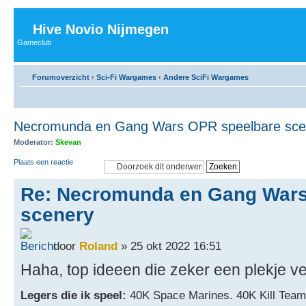
Hive Novio Nijmegen
Gameclub
Forumoverzicht
‹
Sci-Fi Wargames
‹
Andere SciFi Wargames
Necromunda en Gang Wars OPR speelbare sce
Moderator:
Skevan
Plaats een reactie
Re: Necromunda en Gang Wars
scenery
door
Roland
» 25 okt 2022 16:51
Haha, top ideeen die zeker een plekje v
Legers die ik speel:
40K Space Marines. 40K Kill Team