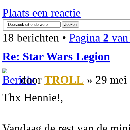
Plaats een reactie
18 berichten •
Pagina
2
va
Re: Star Wars Legion
door
TROLL
» 29 mei
Thx Hennie!,
Vandaag de rest van de min