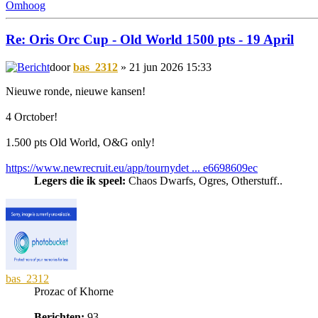
Omhoog
Re: Oris Orc Cup - Old World 1500 pts - 19 April
door
bas_2312
» 21 jun 2026 15:33
Nieuwe ronde, nieuwe kansen!
4 Orctober!
1.500 pts Old World, O&G only!
https://www.newrecruit.eu/app/tournydet ... e6698609ec
Legers die ik speel:
Chaos Dwarfs, Ogres, Otherstuff..
bas_2312
Prozac of Khorne
Berichten:
93