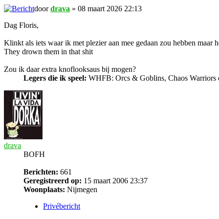
door
drava
» 08 maart 2026 22:13
Dag Floris,
Klinkt als iets waar ik met plezier aan mee gedaan zou hebben maar h
They drown them in that shit
Zou ik daar extra knoflooksaus bij mogen?
Legers die ik speel:
WHFB: Orcs & Goblins, Chaos Warriors e
drava
BOFH
Berichten:
661
Geregistreerd op:
15 maart 2006 23:37
Woonplaats:
Nijmegen
Privébericht