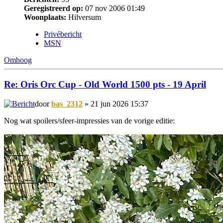
Geregistreerd op:
07 nov 2006 01:49
Woonplaats:
Hilversum
Privébericht
MSN
Omhoog
Re: Oris Orc Cup - Old World 1500 pts - 19 April
door
bas_2312
» 21 jun 2026 15:37
Nog wat spoilers/sfeer-impressies van de vorige editie: