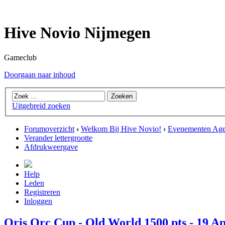
Hive Novio Nijmegen
Gameclub
Doorgaan naar inhoud
Uitgebreid zoeken
Forumoverzicht
‹
Welkom Bij Hive Novio!
‹
Evenementen Ag
Verander lettergrootte
Afdrukweergave
Help
Leden
Registreren
Inloggen
Oris Orc Cup - Old World 1500 pts - 19 Ap