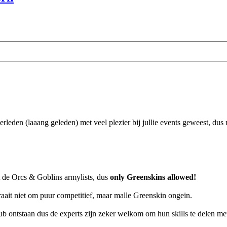
 verleden (laaang geleden) met veel plezier bij jullie events geweest, du
 de Orcs & Goblins armylists, dus
only Greenskins allowed!
raait niet om puur competitief, maar malle Greenskin ongein.
 club ontstaan dus de experts zijn zeker welkom om hun skills te delen m