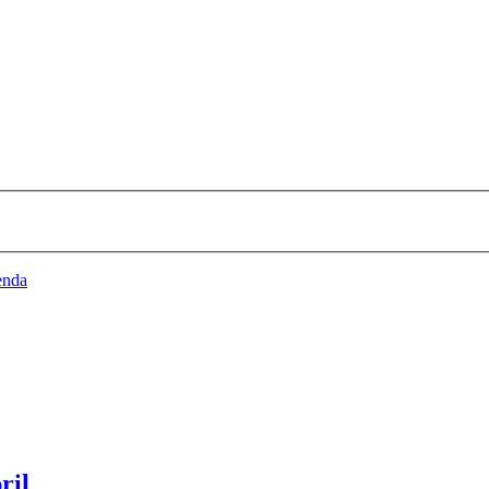
enda
ril