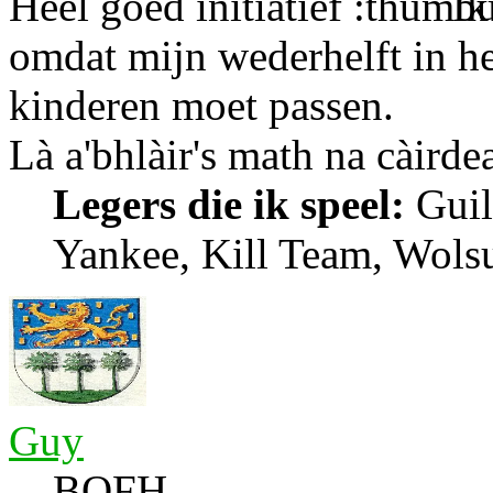
Heel goed initiatief
Ik 
omdat mijn wederhelft in he
kinderen moet passen.
Là a'bhlàir's math na càirde
Legers die ik speel:
Guil
Yankee, Kill Team, Wols
Guy
BOFH