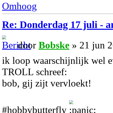
Omhoog
Re: Donderdag 17 juli - a
door
Bobske
» 21 jun 
ik loop waarschijnlijk wel 
TROLL schreef:
bob, gij zijt vervloekt!
#hobbybutterfly