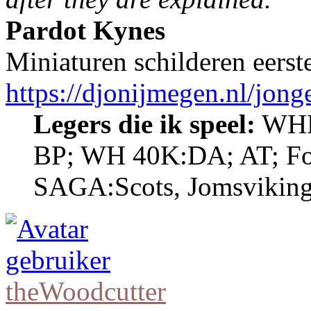
Pardot Kynes
Miniaturen schilderen eerst
https://djonijmegen.nl/jon
Legers die ik speel:
WHF
BP; WH 40K:DA; AT; Fo
SAGA:Scots, Jomsviking
theWoodcutter