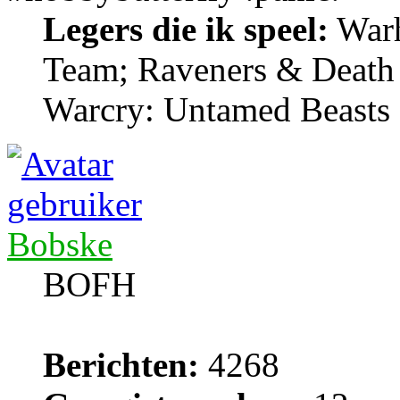
Legers die ik speel:
Warh
Team; Raveners & Death
Warcry: Untamed Beasts
Bobske
BOFH
Berichten:
4268