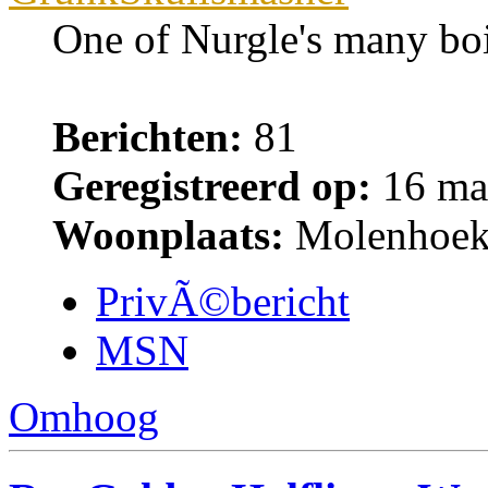
One of Nurgle's many boi
Berichten:
81
Geregistreerd op:
16 maa
Woonplaats:
Molenhoe
PrivÃ©bericht
MSN
Omhoog