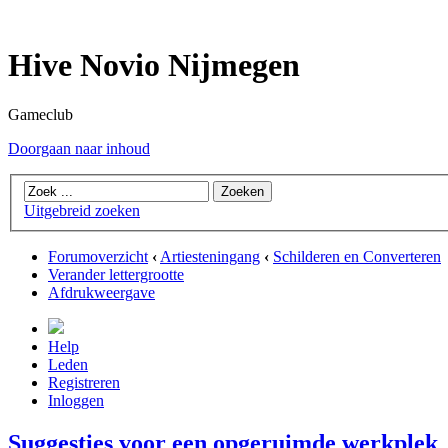
Hive Novio Nijmegen
Gameclub
Doorgaan naar inhoud
Uitgebreid zoeken
Forumoverzicht
‹
Artiesteningang
‹
Schilderen en Converteren
Verander lettergrootte
Afdrukweergave
Help
Leden
Registreren
Inloggen
Suggesties voor een opgeruimde werkplek