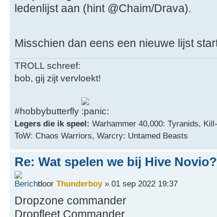
ledenlijst aan (hint @Chaim/Drava).
Misschien dan eens een nieuwe lijst sta
TROLL schreef:
bob, gij zijt vervloekt!
#hobbybutterfly
Legers die ik speel:
Warhammer 40,000: Tyranids, Kill
ToW: Chaos Warriors, Warcry: Untamed Beasts
Re: Wat spelen we bij Hive Novio?
door
Thunderboy
» 01 sep 2022 19:37
Dropzone commander
Dropfleet Commander