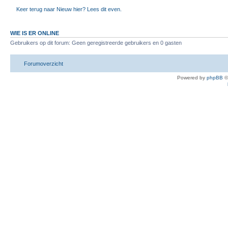
Keer terug naar Nieuw hier? Lees dit even.
WIE IS ER ONLINE
Gebruikers op dit forum: Geen geregistreerde gebruikers en 0 gasten
Forumoverzicht
Powered by
phpBB
©