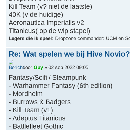
Kill Team (v? niet de laatste)
40K (v de huidige)
Aeronautica Imperialis v2
Titanicus( op de wip stapel)
Legers die ik speel:
Dropzone commander: UCM en Sc
Re: Wat spelen we bij Hive Novio?
door
Guy
» 02 sep 2022 09:05
Fantasy/Scifi / Steampunk
- Warhammer Fantasy (6th edition)
- Mordheim
- Burrows & Badgers
- Kill Team (v1)
- Adeptus Titanicus
- Battlefleet Gothic