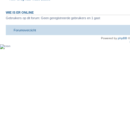
WIE IS ER ONLINE
Gebruikers op dit forum: Geen geregistreerde gebruikers en 1 gast
Forumoverzicht
Powered by
phpBB
©