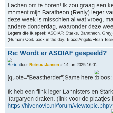
Lachen om te horen! Ik zou graag een kee
moment mijn Baratheon (Renly) leger van
deze week is misschien al wat vroeg, maa
andere donderdag, waaronder deze week
Legers die ik speel:
ASOIAF: Starks, Baratheon, Greyj
(Human) Ooit, back in the day: Blood Angels/Flesh Tear
Re: Wordt er ASOIAF gespeeld?
door
ReinoutJansen
» 14 jan 2025 16:01
[quote="Beastherder"]Same here
Ik heb een flink leger Lannisters en St
Targaryen draken. (link voor de plaatjes 
https://hivenovio.nl/forum/viewtopic.ph