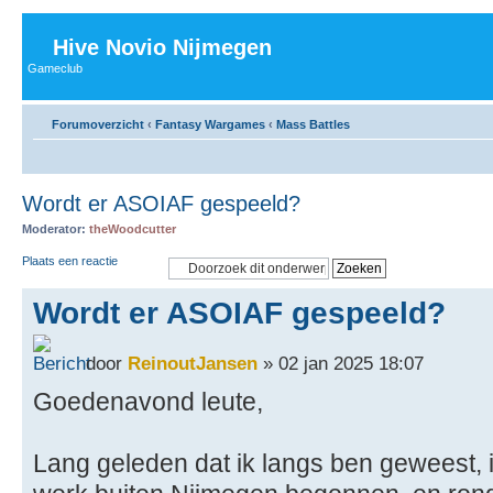
Hive Novio Nijmegen
Gameclub
Forumoverzicht
‹
Fantasy Wargames
‹
Mass Battles
Wordt er ASOIAF gespeeld?
Moderator:
theWoodcutter
Plaats een reactie
Wordt er ASOIAF gespeeld?
door
ReinoutJansen
» 02 jan 2025 18:07
Goedenavond leute,
Lang geleden dat ik langs ben geweest,