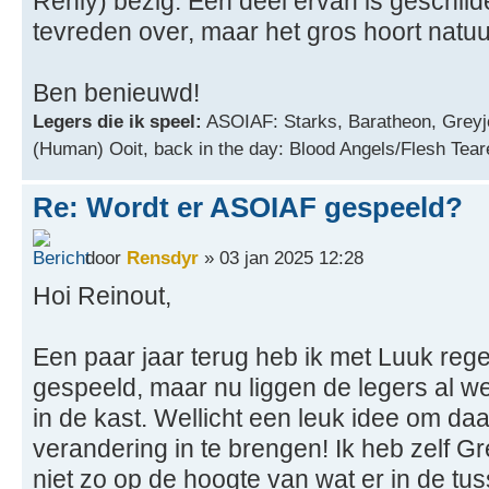
Renly) bezig. Een deel ervan is geschild
tevreden over, maar het gros hoort natuurl
Ben benieuwd!
Legers die ik speel:
ASOIAF: Starks, Baratheon, Greyj
(Human) Ooit, back in the day: Blood Angels/Flesh Tear
Re: Wordt er ASOIAF gespeeld?
door
Rensdyr
» 03 jan 2025 12:28
Hoi Reinout,
Een paar jaar terug heb ik met Luuk rege
gespeeld, maar nu liggen de legers al we
in de kast. Wellicht een leuk idee om daa
verandering in te brengen! Ik heb zelf G
niet zo op de hoogte van wat er in de tu