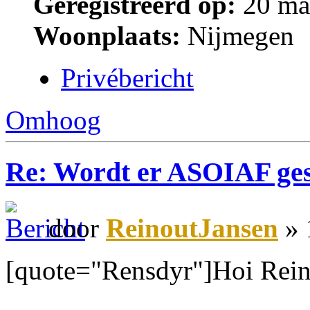
Geregistreerd op:
20 ma
Woonplaats:
Nijmegen
Privébericht
Omhoog
Re: Wordt er ASOIAF ge
door
ReinoutJansen
» 
[quote="Rensdyr"]Hoi Rein