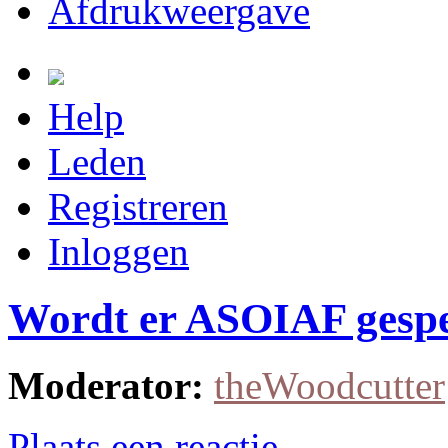
Afdrukweergave
Help
Leden
Registreren
Inloggen
Wordt er ASOIAF gesp
Moderator:
theWoodcutter
Plaats een reactie