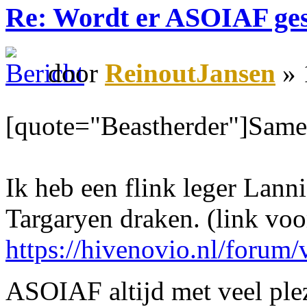
Re: Wordt er ASOIAF ge
door
ReinoutJansen
» 
[quote="Beastherder"]Same
Ik heb een flink leger Lann
Targaryen draken. (link voor
https://hivenovio.nl/foru
ASOIAF altijd met veel ple